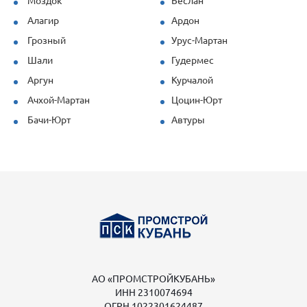
Моздок
Беслан
Алагир
Ардон
Грозный
Урус-Мартан
Шали
Гудермес
Аргун
Курчалой
Ачхой-Мартан
Цоцин-Юрт
Бачи-Юрт
Автуры
АО «ПРОМСТРОЙКУБАНЬ»
ИНН 2310074694
ОГРН 1022301624487