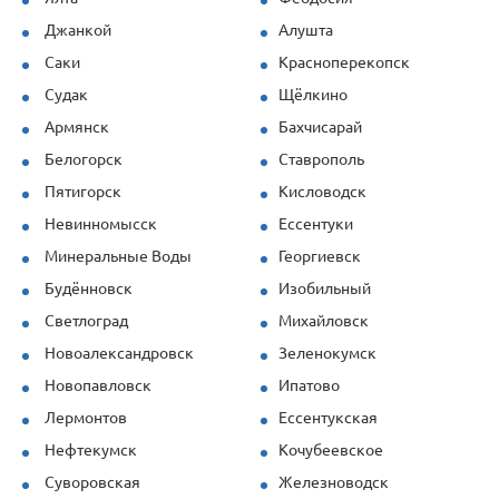
Джанкой
Алушта
Саки
Красноперекопск
Судак
Щёлкино
Армянск
Бахчисарай
Белогорск
Ставрополь
Пятигорск
Кисловодск
Невинномысск
Ессентуки
Минеральные Воды
Георгиевск
Будённовск
Изобильный
Светлоград
Михайловск
Новоалександровск
Зеленокумск
Новопавловск
Ипатово
Лермонтов
Ессентукская
Нефтекумск
Кочубеевское
Суворовская
Железноводск