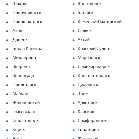
Шахты
Волгодонск
Новочеркасск
Батайск
Новошахтинск
Каменск-Шахтинский
Азов
Сальск
Донецк
Аксай
Белая Калитва
Красный Сулин
Миллерово
Морозовск
Зверево
Семикаракорск
Зерноград
Константиновск
Пролетарск
Цимлянск
Майкоп
Энем
Яблоновский
Адыгейск
Гиагинская
Ханская
Севастополь
Симферополь
Керчь
Евпатория
Ялта
Феодосия