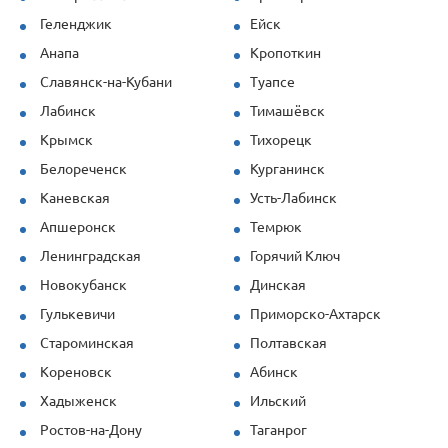
стеновая) показала себя отлично даже
Геленджик
Ейск
при повышенных нагрузках. Спасибо за
Анапа
Кропоткин
профессионализм!
Славянск-на-Кубани
Туапсе
Лабинск
Тимашёвск
Крымск
Тихорецк
Белореченск
Курганинск
Каневская
Усть-Лабинск
Апшеронск
Темрюк
Ленинградская
Горячий Ключ
Новокубанск
Динская
Гулькевичи
Приморско-Ахтарск
Староминская
Полтавская
Кореновск
Абинск
Хадыженск
Ильский
Ростов-на-Дону
Таганрог