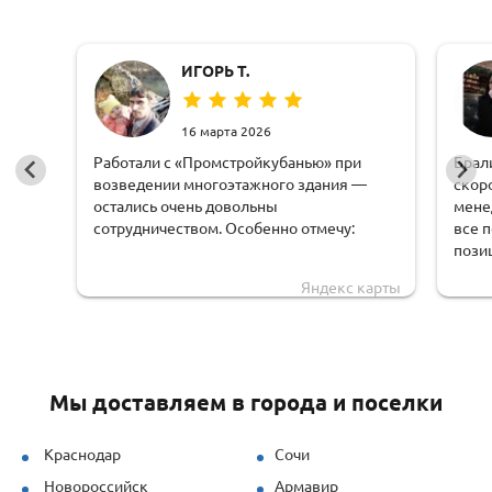
ИГОРЬ Т.
16 марта 2026
Работали с «Промстройкубанью» при
Брал
возведении многоэтажного здания —
скор
остались очень довольны
мене
сотрудничеством. Особенно отмечу:
все 
пози
оперативную обработку заявки;
чем 
Яндекс карты
доста
чёткую логистику и соблюдение сроков
обору
доставки;
удоб
грамотную техническую поддержку —
Мы доставляем в города и поселки
специалисты быстро рассчитывали
нагрузки и предлагали решения под
наши задачи.
Краснодар
Сочи
Новороссийск
Армавир
Продукция (опалубка перекрытий и