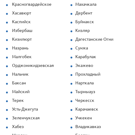
Красногвардейское
Махачкала
Хасавюрт
Дербент
Каспийск
Буйнакск
Избербаш
Кизляр
Кизилюрт
Дагестанские Огни
Назрань
Сунжа
Малгобек
Карабулак
Орджоникидзевская
Экажево
Нальчик
Прохладный
Баксан
Нарткала
Майский
Тырныауз
Терек
Черкесск
Усть-Джегута
Карачаевск
Зеленчукская
Учкекен
Хабез
Владикавказ