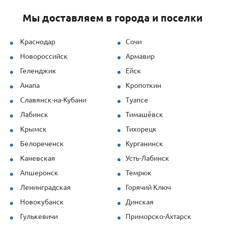
грамотную техническую поддержку —
Мы доставляем в города и поселки
специалисты быстро рассчитывали
нагрузки и предлагали решения под
наши задачи.
Краснодар
Сочи
Новороссийск
Армавир
Продукция (опалубка перекрытий и
стеновая) показала себя отлично даже
Геленджик
Ейск
при повышенных нагрузках. Спасибо за
Анапа
Кропоткин
профессионализм!
Славянск-на-Кубани
Туапсе
Лабинск
Тимашёвск
Крымск
Тихорецк
Белореченск
Курганинск
Каневская
Усть-Лабинск
Апшеронск
Темрюк
Ленинградская
Горячий Ключ
Новокубанск
Динская
Гулькевичи
Приморско-Ахтарск