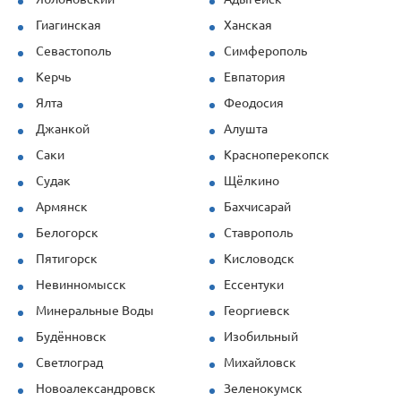
Гиагинская
Ханская
Севастополь
Симферополь
Керчь
Евпатория
Ялта
Феодосия
Джанкой
Алушта
Саки
Красноперекопск
Судак
Щёлкино
Армянск
Бахчисарай
Белогорск
Ставрополь
Пятигорск
Кисловодск
Невинномысск
Ессентуки
Минеральные Воды
Георгиевск
Будённовск
Изобильный
Светлоград
Михайловск
Новоалександровск
Зеленокумск