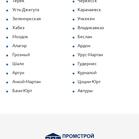
Терек
Черкесск
Усть-Джегута
Карачаевск
Зеленчукская
Учкекен
Хабез
Владикавказ
Моздок
Беслан
Алагир
Ардон
Грозный
Урус-Мартан
Шали
Гудермес
Аргун
Курчалой
Ачхой-Мартан
Цоцин-Юрт
Бачи-Юрт
Автуры