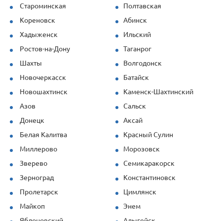
Староминская
Полтавская
Кореновск
Абинск
Хадыженск
Ильский
Ростов-на-Дону
Таганрог
Шахты
Волгодонск
Новочеркасск
Батайск
Новошахтинск
Каменск-Шахтинский
Азов
Сальск
Донецк
Аксай
Белая Калитва
Красный Сулин
Миллерово
Морозовск
Зверево
Семикаракорск
Зерноград
Константиновск
Пролетарск
Цимлянск
Майкоп
Энем
Яблоновский
Адыгейск