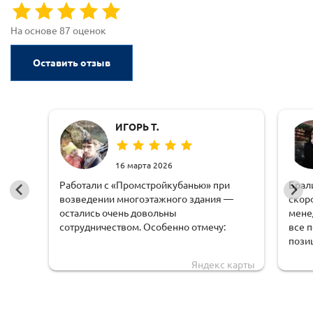
На основе 87 оценок
Оставить отзыв
ИГОРЬ Т.
16 марта 2026
Работали с «Промстройкубанью» при
Брал
возведении многоэтажного здания —
скор
остались очень довольны
мене
сотрудничеством. Особенно отмечу:
все 
пози
оперативную обработку заявки;
чем 
Яндекс карты
доста
чёткую логистику и соблюдение сроков
обору
доставки;
удоб