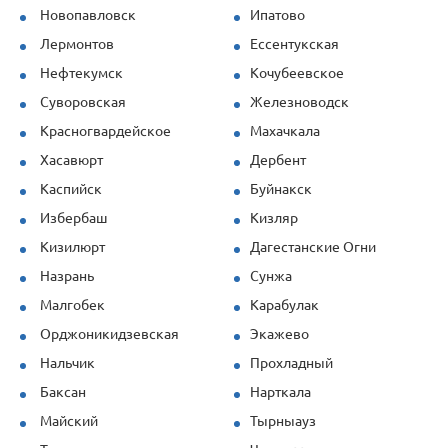
Новопавловск
Ипатово
Лермонтов
Ессентукская
Нефтекумск
Кочубеевское
Суворовская
Железноводск
Красногвардейское
Махачкала
Хасавюрт
Дербент
Каспийск
Буйнакск
Избербаш
Кизляр
Кизилюрт
Дагестанские Огни
Назрань
Сунжа
Малгобек
Карабулак
Орджоникидзевская
Экажево
Нальчик
Прохладный
Баксан
Нарткала
Майский
Тырныауз